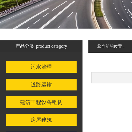
产品分类
product category
您当前的位置：
污水治理
道路运输
建筑工程设备租赁
房屋建筑