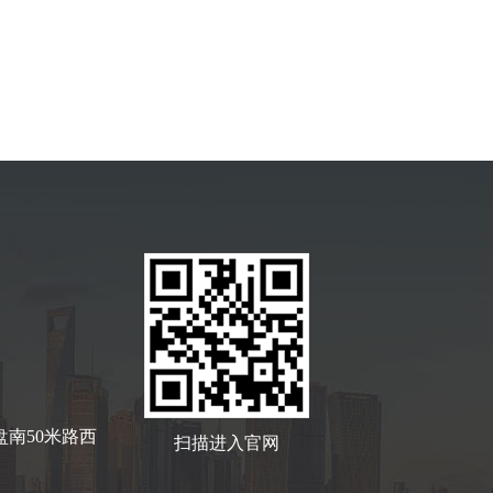
南50米路西
扫描进入官网