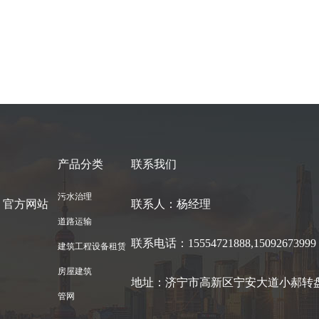
产品分类
联系我们
污水治理
动）官方网站
联系人：杨经理
道路运输
联系电话：15554721888,15092673999
建筑工程设备租赁
房屋建筑
地址：济宁市高新区宁安大道小郝转盘
管网