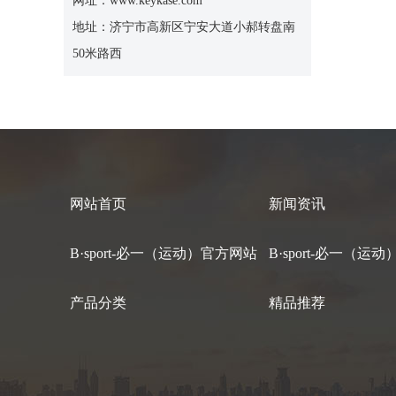
网址：www.keykase.com
地址：济宁市高新区宁安大道小郝转盘南
50米路西
网站首页
新闻资讯
B·sport-必一（运动）官方网站
B·sport-必一（运
产品分类
精品推荐