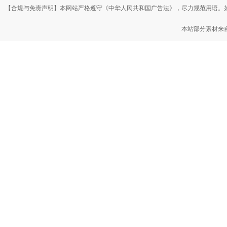
【合规与免责声明】本网站严格遵守《中华人民共和国广告法》，尽力规范用语。
本站部分素材来