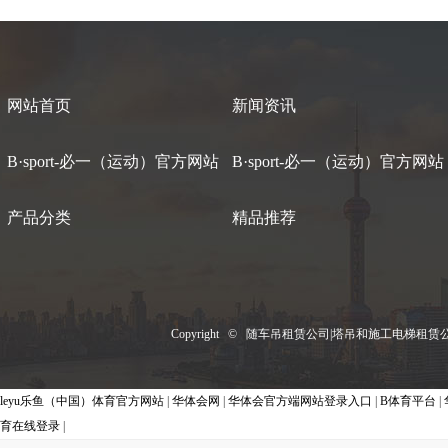
网站首页
新闻资讯
B·sport-必一（运动）官方网站
B·sport-必一（运动）官方网站
产品分类
精品推荐
Copyright © 随车吊租赁公司|塔吊和施工电梯租赁公司
leyu乐鱼（中国）体育官方网站
|
华体会网
|
华体会官方端网站登录入口
|
B体育平台
|
育在线登录
|